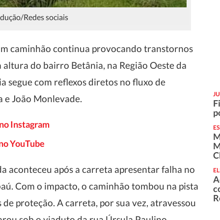
dução/Redes sociais
um caminhão continua provocando transtornos
 altura do bairro Betânia, na Região Oeste da
cia segue com reflexos diretos no fluxo de
JU
ra e João Monlevade.
F
p
 no Instagram
E
M
o no YouTube
M
C
a aconteceu após a carreta apresentar falha no
EL
A
 baú. Com o impacto, o caminhão tombou na pista
c
R
s de proteção. A carreta, por sua vez, atravessou
arou sob o viaduto da rua Úrsula Paulino.