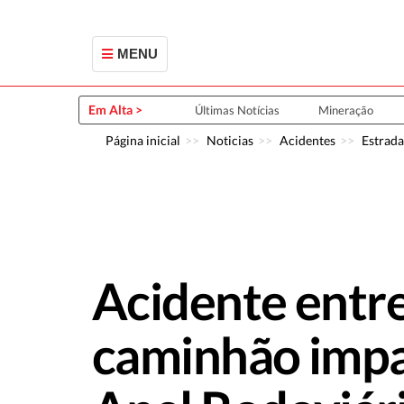
MENU
Em Alta >
Últimas Notícias
Mineração
Página inicial
Noticias
Acidentes
Estrada
Acidente entre
caminhão impac