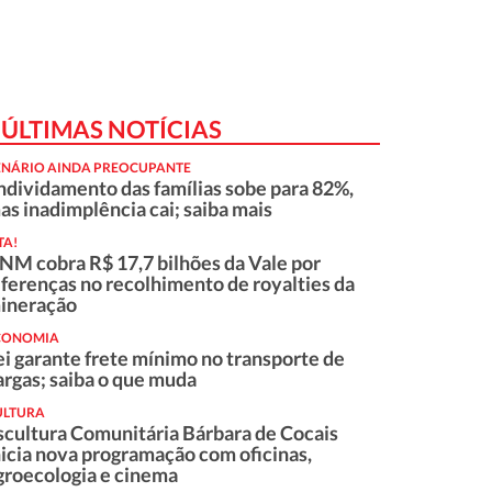
ÚLTIMAS NOTÍCIAS
ENÁRIO AINDA PREOCUPANTE
ndividamento das famílias sobe para 82%,
as inadimplência cai; saiba mais
TA!
NM cobra R$ 17,7 bilhões da Vale por
iferenças no recolhimento de royalties da
ineração
CONOMIA
ei garante frete mínimo no transporte de
argas; saiba o que muda
ULTURA
scultura Comunitária Bárbara de Cocais
nicia nova programação com oficinas,
groecologia e cinema