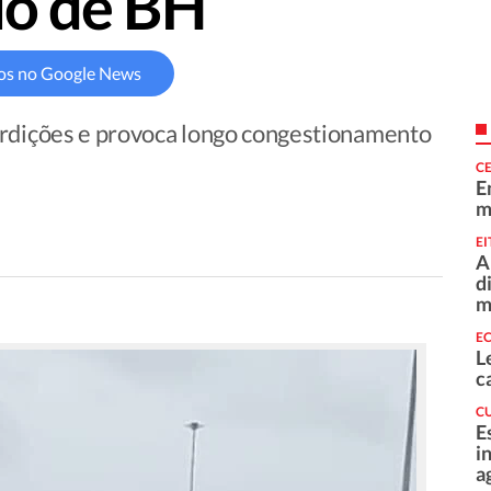
io de BH
os no Google News
erdições e provoca longo congestionamento
C
E
m
EI
A
d
m
E
L
c
C
E
i
a