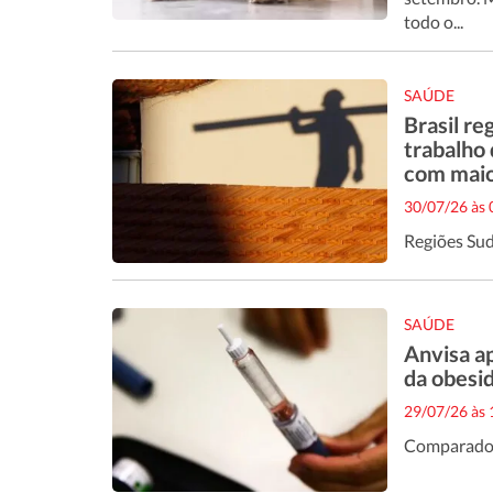
todo o...
SAÚDE
Brasil re
trabalho
com maio
30/07/26 às
Regiões Sud
SAÚDE
Anvisa a
da obesid
29/07/26 às
Comparados 