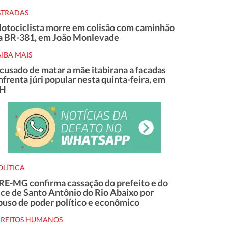
STRADAS
otociclista morre em colisão com caminhão
a BR-381, em João Monlevade
AIBA MAIS
cusado de matar a mãe itabirana a facadas
nfrenta júri popular nesta quinta-feira, em
H
OLÍTICA
RE-MG confirma cassação do prefeito e do
ice de Santo Antônio do Rio Abaixo por
buso de poder político e econômico
IREITOS HUMANOS