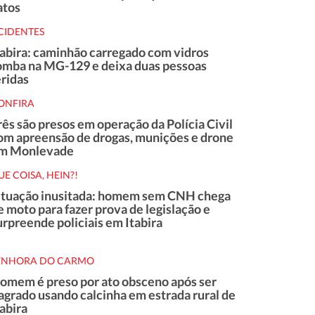
atos
CIDENTES
tabira: caminhão carregado com vidros
omba na MG-129 e deixa duas pessoas
eridas
ONFIRA
rês são presos em operação da Polícia Civil
om apreensão de drogas, munições e drone
m Monlevade
UE COISA, HEIN?!
ituação inusitada: homem sem CNH chega
e moto para fazer prova de legislação e
urpreende policiais em Itabira
ENHORA DO CARMO
omem é preso por ato obsceno após ser
lagrado usando calcinha em estrada rural de
tabira