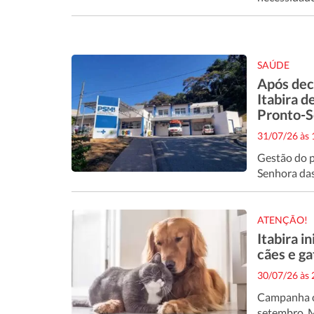
SAÚDE
Após decl
Itabira d
Pronto-S
31/07/26 às
Gestão do p
Senhora das
ATENÇÃO!
Itabira i
cães e g
30/07/26 às
Campanha co
setembro. M