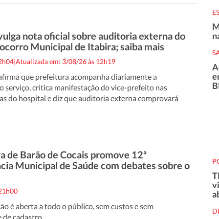
E
M
lga nota oficial sobre auditoria externa do
n
corro Municipal de Itabira; saiba mais
S
12h04
|
Atualizada em: 3/08/26 às 12h19
A
e
 afirma que prefeitura acompanha diariamente a
B
 serviço, critica manifestação do vice-prefeito nas
s do hospital e diz que auditoria externa comprovará
ra de Barão de Cocais promove 12ª
P
cia Municipal de Saúde com debates sobre o
T
v
 21h00
a
ção é aberta a todo o público, sem custos e sem
D
 de cadastro...