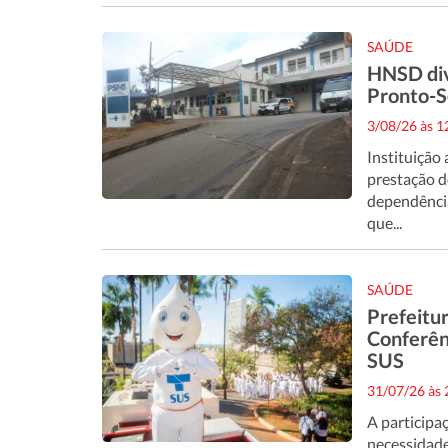
SAÚDE
HNSD divu
Pronto-So
3/08/26 às 
Instituição
prestação do
dependência
que...
SAÚDE
Prefeitu
Conferên
SUS
31/07/26 às
A participa
necessidade