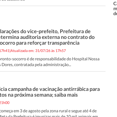
C
m
d
arações do vice-prefeito, Prefeitura de
etermina auditoria externa no contrato do
ocorro para reforçar transparência
 17h41
|
Atualizada em: 31/07/26 às 17h57
ronto-socorro é de responsabilidade do Hospital Nossa
 Dores, contratada pela administração...
nicia campanha de vacinação antirrábica para
atos na próxima semana; saiba mais
 21h00
meça em 3 de agosto pela zona rural e segue até 4 de
eta da Prefeitura é imunizar mais de 10 mil animais em