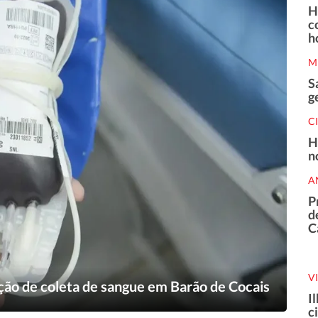
H
c
h
M
S
g
C
H
n
A
P
d
C
V
ão de coleta de sangue em Barão de Cocais
I
c