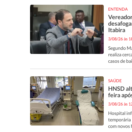
ENTENDA
Vereador
desafoga
Itabira
3/08/26 às 
Segundo Mar
realiza cer
casos de ba
SAÚDE
HNSD alt
feira ap
3/08/26 às 
Hospital in
temporária 
com novos ho