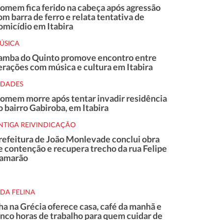
omem fica ferido na cabeça após agressão
om barra de ferro e relata tentativa de
omicídio em Itabira
ÚSICA
amba do Quinto promove encontro entre
erações com música e cultura em Itabira
IDADES
omem morre após tentar invadir residência
o bairro Gabiroba, em Itabira
NTIGA REIVINDICAÇÃO
refeitura de João Monlevade conclui obra
e contenção e recupera trecho da rua Felipe
amarão
IDA FELINA
lha na Grécia oferece casa, café da manhã e
inco horas de trabalho para quem cuidar de