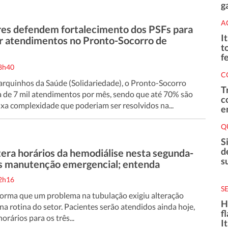
g
A
es defendem fortalecimento dos PSFs para
I
r atendimentos no Pronto-Socorro de
t
f
18h40
C
quinhos da Saúde (Solidariedade), o Pronto-Socorro
T
ca de 7 mil atendimentos por mês, sendo que até 70% são
c
ixa complexidade que poderiam ser resolvidos na...
e
Q
S
d
era horários da hemodiálise nesta segunda-
s
ós manutenção emergencial; entenda
12h16
S
forma que um problema na tubulação exigiu alteração
H
na rotina do setor. Pacientes serão atendidos ainda hoje,
f
rários para os três...
I