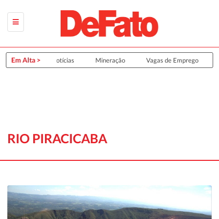
Em Alta >
Últimas Notícias
Mineração
Vagas de Emprego
G
RIO PIRACICABA