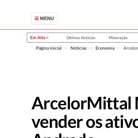
MENU
Em Alta >
Últimas Notícias
Mineração
Página inicial
Noticias
Economia
Arcelor
ArcelorMittal
vender os ativ