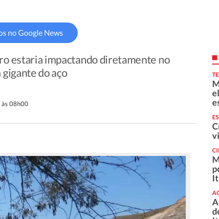
os no Google News
rro estaria impactando diretamente no
a gigante do aço
T
M
e
e
 às 08h00
E
C
v
C
M
p
I
A
A
d