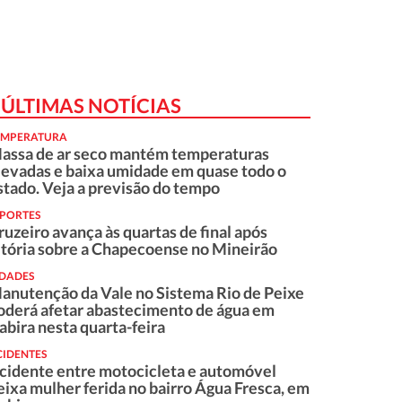
ÚLTIMAS NOTÍCIAS
EMPERATURA
assa de ar seco mantém temperaturas
levadas e baixa umidade em quase todo o
stado. Veja a previsão do tempo
SPORTES
ruzeiro avança às quartas de final após
itória sobre a Chapecoense no Mineirão
IDADES
anutenção da Vale no Sistema Rio de Peixe
oderá afetar abastecimento de água em
tabira nesta quarta-feira
CIDENTES
cidente entre motocicleta e automóvel
eixa mulher ferida no bairro Água Fresca, em