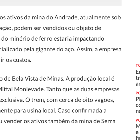
os ativos da mina do Andrade, atualmente sob
ação, podem ser vendidos ou objeto de
 do minério de ferro estaria impactando
ializado pela gigante do aço. Assim, a empresa
r os custos.
E
E
t
 de Bela Vista de Minas. A produção local é
a
Mittal Monlevade. Tanto que as duas empresas
PO
P
exclusiva. O trem, com cerca de oito vagões,
c
ente para usina local. Caso confirmada a
n
ou vender os ativos também da mina de Serra
PO
M
e
f