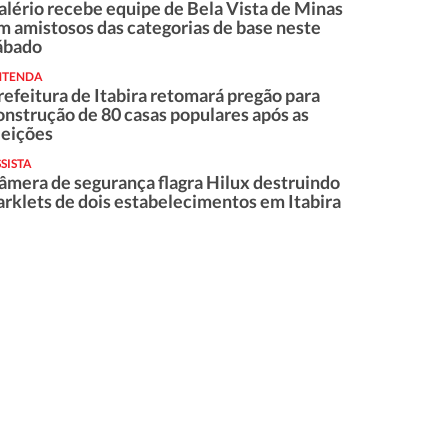
alério recebe equipe de Bela Vista de Minas
m amistosos das categorias de base neste
ábado
NTENDA
refeitura de Itabira retomará pregão para
onstrução de 80 casas populares após as
leições
SISTA
âmera de segurança flagra Hilux destruindo
arklets de dois estabelecimentos em Itabira