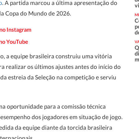
o
. A partida marcou a última apresentação do
v
a da Copa do Mundo de 2026.
M
C
p
 no Instagram
d
o no YouTube
VA
Q
d
 a equipe brasileira construiu uma vitória
m
 realizar os últimos ajustes antes do início do
da estreia da Seleção na competição e serviu
uma oportunidade para a comissão técnica
o desempenho dos jogadores em situação de jogo.
ida da equipe diante da torcida brasileira
ternacionais.