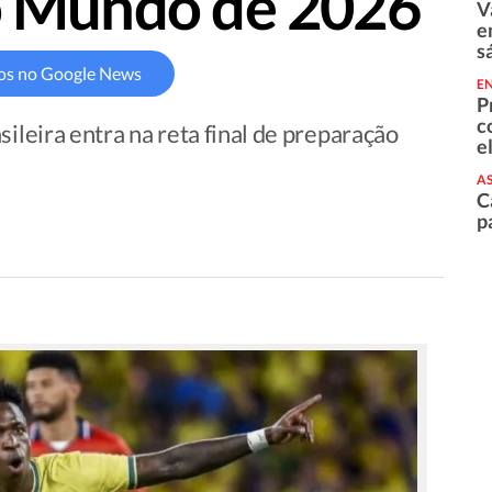
o Mundo de 2026
V
e
s
os no Google News
E
P
c
ileira entra na reta final de preparação
e
AS
C
p