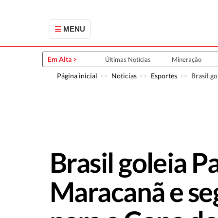
MENU
Em Alta >
Últimas Notícias
Mineração
Página inicial
Noticias
Esportes
Brasil g
Brasil goleia 
Maracanã e se