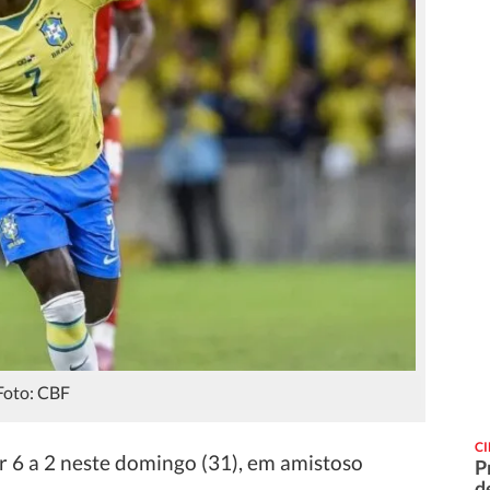
Foto: CBF
C
r 6 a 2 neste domingo (31), em amistoso
P
d