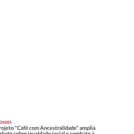
IDADES
rojeto "Café com Ancestralidade" amplia
ebate sobre igualdade racial e combate à