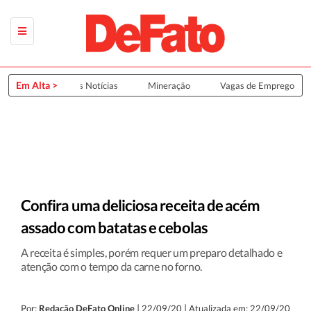
Em Alta >
Últimas Notícias
Mineração
Vagas de Emprego
Confira uma deliciosa receita de acém
assado com batatas e cebolas
A receita é simples, porém requer um preparo detalhado e
atenção com o tempo da carne no forno.
|
|
Por:
Redação DeFato Online
22/09/20
Atualizada em: 22/09/20