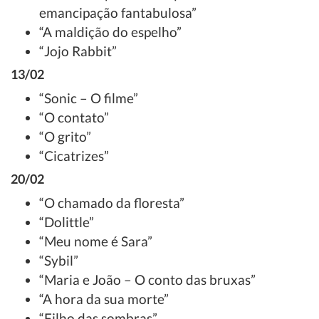
emancipação fantabulosa”
“A maldição do espelho”
“Jojo Rabbit”
13/02
“Sonic – O filme”
“O contato”
“O grito”
“Cicatrizes”
20/02
“O chamado da floresta”
“Dolittle”
“Meu nome é Sara”
“Sybil”
“Maria e João – O conto das bruxas”
“A hora da sua morte”
“Filho das sombras”