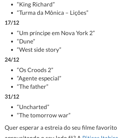
“King Richard”
“Turma da Mônica – Lições”
17/12
“Um príncipe em Nova York 2”
“Dune”
“West side story”
24/12
“Os Croods 2”
“Agente especial”
“The father”
31/12
“Uncharted”
“The tomorrow war”
Quer esperar a estreia do seu filme favorito
aproveitando o seu lado fã? A
Piticas Itabira