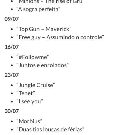
“Minions – The rise of Gru”
“A sogra perfeita”
09/07
“Top Gun – Maverick”
“Free guy – Assumindo o controle”
16/07
“#Followme”
“Juntos e enrolados”
23/07
“Jungle Cruise”
“Tenet”
“I see you”
30/07
“Morbius”
“Duas tias loucas de férias”