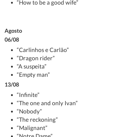
“How to be a good wife”
Agosto
06/08
“Carlinhos e Carlão”
“Dragon rider”
“A suspeita”
“Empty man”
13/08
“Infinite”
“The one and only Ivan”
“Nobody”
“The reckoning”
“Malignant”
“Notre Dame”