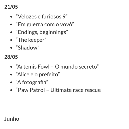
21/05
“Velozes e furiosos 9”
“Em guerra com o vovô”
“Endings, beginnings”
“The keeper”
“Shadow”
28/05
“Artemis Fowl – O mundo secreto”
“Alice e o prefeito”
“A fotografia”
“Paw Patrol – Ultimate race rescue”
Junho