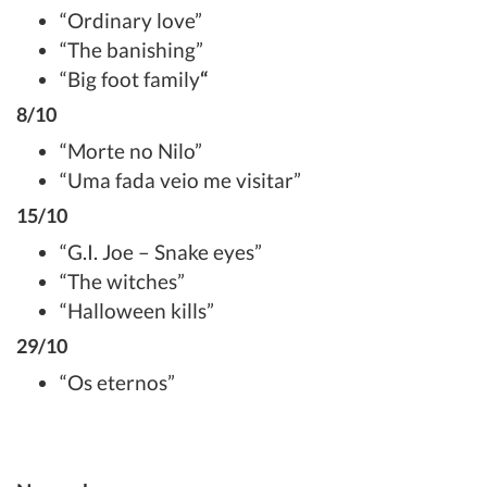
“Ordinary love”
“The banishing”
“Big foot family
“
8/10
“Morte no Nilo”
“Uma fada veio me visitar”
15/10
“G.I. Joe – Snake eyes”
“The witches”
“Halloween kills”
29/10
“Os eternos”