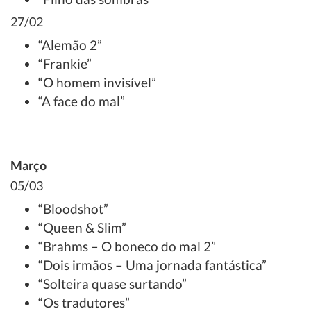
27/02
“Alemão 2”
“Frankie”
“O homem invisível”
“A face do mal”
Março
05/03
“Bloodshot”
“Queen & Slim”
“Brahms – O boneco do mal 2”
“Dois irmãos – Uma jornada fantástica”
“Solteira quase surtando”
“Os tradutores”