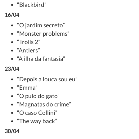
“Blackbird”
16/04
“O jardim secreto”
“Monster problems”
“Trolls 2”
“Antlers”
“A ilha da fantasia”
23/04
“Depois a louca sou eu”
“Emma”
“O pulo do gato”
“Magnatas do crime”
“O caso Collini”
“The way back”
30/04