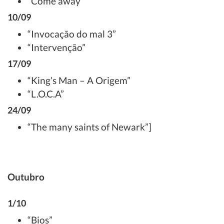
“Come away”
10/09
“Invocação do mal 3”
“Intervenção”
17/09
“King’s Man – A Origem”
“L.O.C.A”
24/09
“The many saints of Newark”]
Outubro
1/10
“Bios”