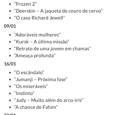
“Frozen 2”
“Deerskin – A jaqueta de couro de cervo”
“O caso Richard Jewell”
09/01
“Adoráveis mulheres”
“Kursk – A última missão”
“Retrato de uma jovem em chamas”
“Ameaça profunda”
16/01
“O escândalo”
“Jumanji – Próxima fase”
“Os miseráveis”
“Instinto”
“Judy – Muito além do arco-íris”
“A chance de Fahim”