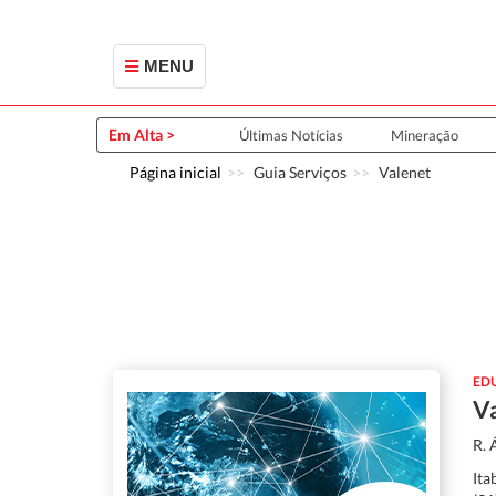
MENU
Em Alta >
Últimas Notícias
Mineração
Página inicial
Guia Serviços
Valenet
ED
V
R. 
Ita