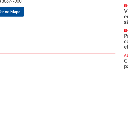
) 3067-7000
E
V
er no Mapa
e
s
E
P
c
e
AS
C
p