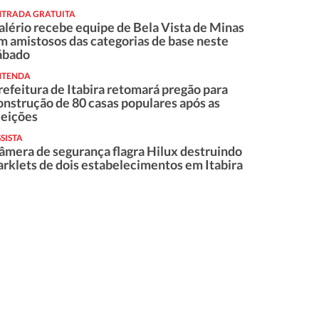
NTRADA GRATUITA
alério recebe equipe de Bela Vista de Minas
m amistosos das categorias de base neste
ábado
NTENDA
refeitura de Itabira retomará pregão para
onstrução de 80 casas populares após as
leições
SISTA
âmera de segurança flagra Hilux destruindo
arklets de dois estabelecimentos em Itabira