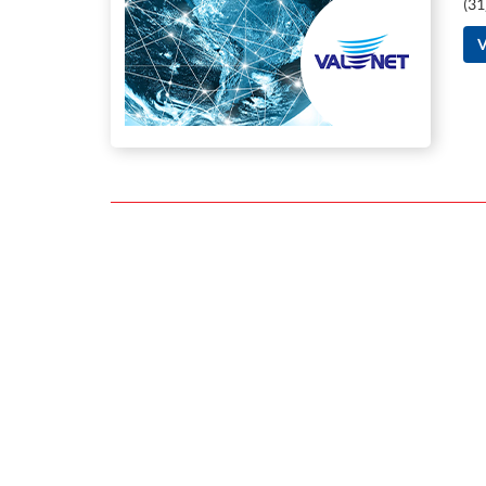
(31
V