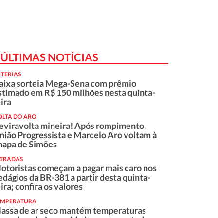
ÚLTIMAS NOTÍCIAS
OTERIAS
aixa sorteia Mega-Sena com prêmio
stimado em R$ 150 milhões nesta quinta-
eira
OLTA DO ARO
eviravolta mineira! Após rompimento,
nião Progressista e Marcelo Aro voltam à
hapa de Simões
STRADAS
otoristas começam a pagar mais caro nos
edágios da BR-381 a partir desta quinta-
eira; confira os valores
EMPERATURA
assa de ar seco mantém temperaturas