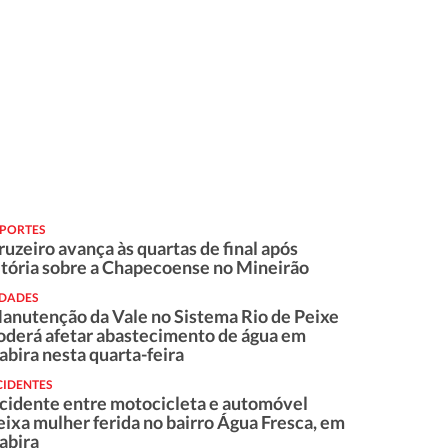
SPORTES
ruzeiro avança às quartas de final após
itória sobre a Chapecoense no Mineirão
IDADES
anutenção da Vale no Sistema Rio de Peixe
oderá afetar abastecimento de água em
tabira nesta quarta-feira
CIDENTES
cidente entre motocicleta e automóvel
eixa mulher ferida no bairro Água Fresca, em
tabira