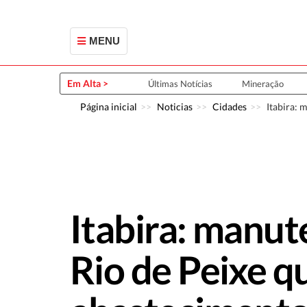
MENU
Em Alta >
Últimas Notícias
Mineração
Página inicial
Noticias
Cidades
Itabira: 
Itabira: manut
Rio de Peixe q