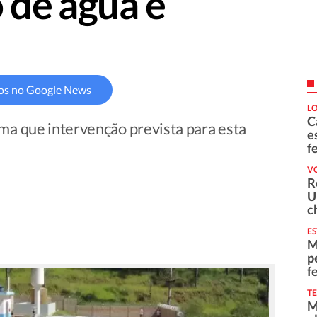
 de água é
os no Google News
L
C
rma que intervenção prevista para esta
e
f
V
R
U
c
E
M
p
f
T
M