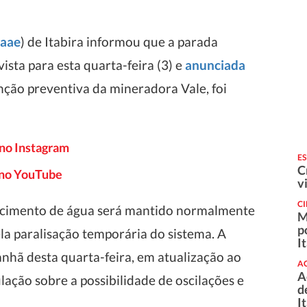
aae
) de Itabira informou que a parada
sta para esta quarta-feira (3) e
anunciada
ão preventiva da mineradora Vale, foi
 no Instagram
E
C
o no YouTube
v
C
ecimento de água será mantido normalmente
M
p
la paralisação temporária do sistema. A
I
nhã desta quarta-feira, em atualização ao
A
A
ação sobre a possibilidade de oscilações e
d
I