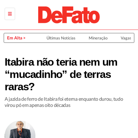
Em Alta >
Últimas Notícias
Mineração
Vagas de
Itabira não teria nem um
“mucadinho” de terras
raras?
A jazida de ferro de Itabira foi eterna enquanto durou, tudo
virou pó em apenas oito décadas