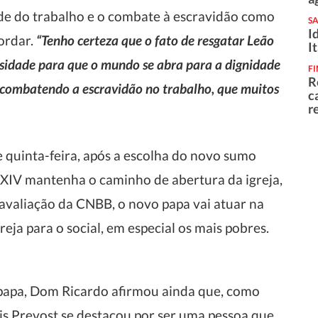
e do trabalho e o combate à escravidão como
S
I
ordar.
“Tenho certeza que o fato de resgatar Leão
I
tensidade para que o mundo se abra para a dignidade
F
R
 combatendo a escravidão no trabalho, que muitos
c
r
quinta-feira, após a escolha do novo sumo
o XIV mantenha o caminho de abertura da igreja,
 avaliação da CNBB, o novo papa vai atuar na
reja para o social, em especial os mais pobres.
 papa, Dom Ricardo afirmou ainda que, como
is Prevost se destacou por ser uma pessoa que