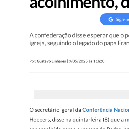
acolhimento, 
Siga-n
A confederação disse esperar que o p
igreja, seguindo o legado do papa Fra
|
Por:
Gustavo Linhares
9/05/2025 às 11h20
O secretário-geral da
Conferência Nacion
Hoepers, disse na quinta-feira (8) que a
m