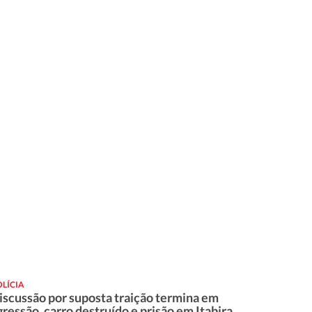
LÍCIA
iscussão por suposta traição termina em
gressão, carro destruído e prisão em Itabira