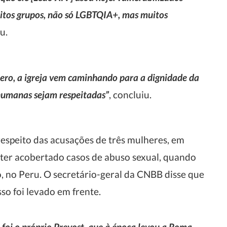
uitos grupos, não só LGBTQIA+, mas muitos
u.
ero, a igreja vem caminhando para a dignidade da
humanas sejam respeitadas”
, concluiu.
espeito das acusações de três mulheres, em
 ter acobertado casos de abuso sexual, quando
, no Peru. O secretário-geral da CNBB disse que
o foi levado em frente.
e foi o próprio Prevost, que à época levou a Roma