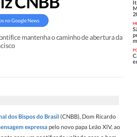
diz CNBB
I
M
2
os no Google News
M
S
p
ontífice mantenha o caminho de abertura da
m
ncisco
PO
C
e
al dos Bispos do Brasil
(CNBB), Dom Ricardo
ensagem expressa
pelo novo papa Leão XIV, ao