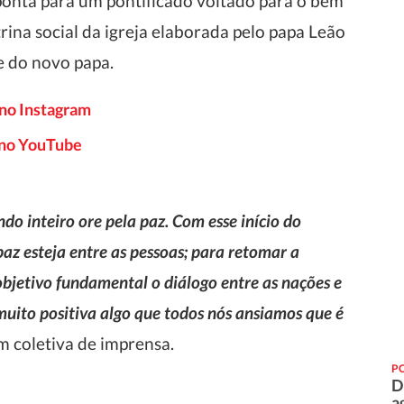
ponta para um pontificado voltado para o bem
na social da igreja elaborada pelo papa Leão
e do novo papa.
 no Instagram
o no YouTube
do inteiro ore pela paz. Com esse início do
az esteja entre as pessoas; para retomar a
objetivo fundamental o diálogo entre as nações e
uito positiva algo que todos nós ansiamos que é
em coletiva de imprensa.
PO
D
a