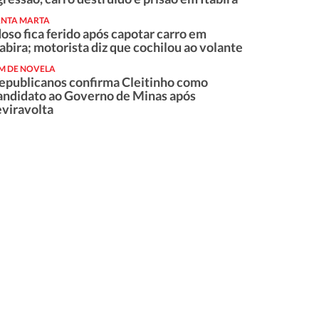
ANTA MARTA
doso fica ferido após capotar carro em
tabira; motorista diz que cochilou ao volante
IM DE NOVELA
epublicanos confirma Cleitinho como
andidato ao Governo de Minas após
eviravolta