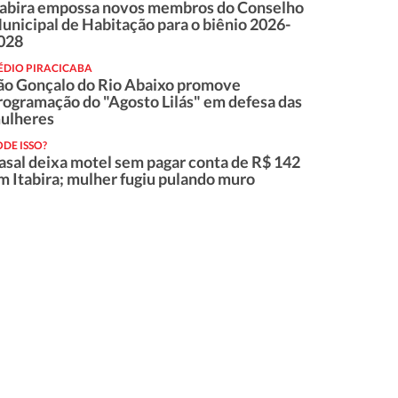
tabira empossa novos membros do Conselho
unicipal de Habitação para o biênio 2026-
028
ÉDIO PIRACICABA
ão Gonçalo do Rio Abaixo promove
rogramação do "Agosto Lilás" em defesa das
ulheres
DE ISSO?
asal deixa motel sem pagar conta de R$ 142
m Itabira; mulher fugiu pulando muro