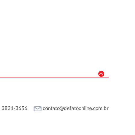
3831-3656
contato@defatoonline.com.br
1