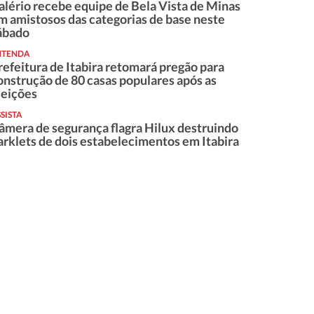
alério recebe equipe de Bela Vista de Minas
m amistosos das categorias de base neste
ábado
NTENDA
refeitura de Itabira retomará pregão para
onstrução de 80 casas populares após as
leições
SISTA
âmera de segurança flagra Hilux destruindo
arklets de dois estabelecimentos em Itabira