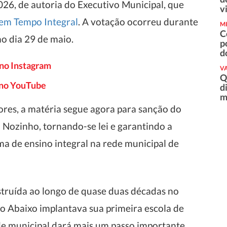
026, de autoria do Executivo Municipal, que
v
 em Tempo Integral
. A votação ocorreu durante
M
C
mo dia 29 de maio.
p
d
 no Instagram
VA
Q
o no YouTube
d
m
ores, a matéria segue agora para sanção do
 Nozinho, tornando-se lei e garantindo a
ma de ensino integral na rede municipal de
nstruída ao longo de quase duas décadas no
o Abaixo implantava sua primeira escola de
de municipal dará mais um passo importante