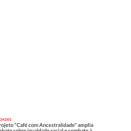
IDADES
rojeto "Café com Ancestralidade" amplia
ebate sobre igualdade racial e combate à