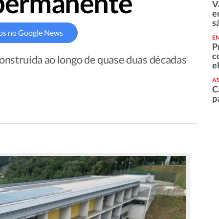
 permanente
V
e
s
os no Google News
E
P
c
 construída ao longo de quase duas décadas
e
AS
C
p