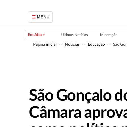
MENU
Em Alta >
Últimas Notícias
Mineração
Página inicial
Noticias
Educação
São Gon
São Gonçalo do
Câmara aprova 