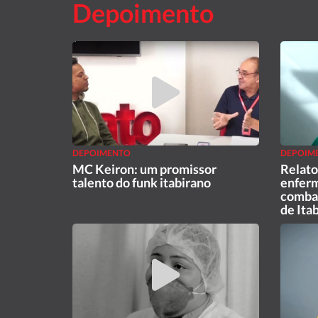
Depoimento
DEPOIMENTO
DEPOIM
MC Keiron: um promissor
Relato
talento do funk itabirano
enferm
combat
de Itab