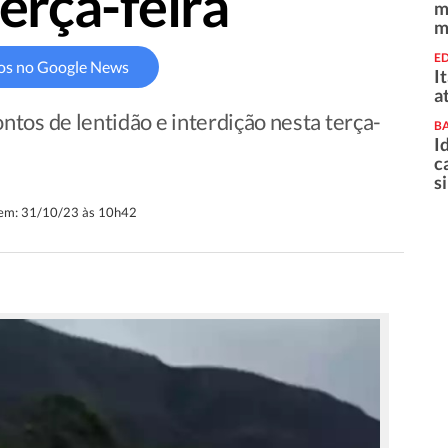
erça-feira
m
m
E
os no Google News
I
a
tos de lentidão e interdição nesta terça-
B
I
c
s
 em: 31/10/23 às 10h42