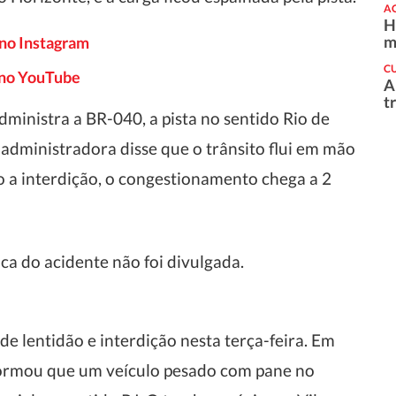
A
H
m
 no Instagram
C
o no YouTube
A
t
ministra a BR-040, a pista no sentido Rio de
a administradora disse que o trânsito flui em mão
o a interdição, o congestionamento chega a 2
ca do acidente não foi divulgada.
e lentidão e interdição nesta terça-feira. Em
nformou que um veículo pesado com pane no