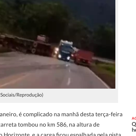
s Sociais/Reprodução)
Janeiro, é complicado na manhã desta terça-feira
A
Q
carreta tombou no km 586, na altura de
h
 Horizonte, e a carga ficou espalhada pela pista.