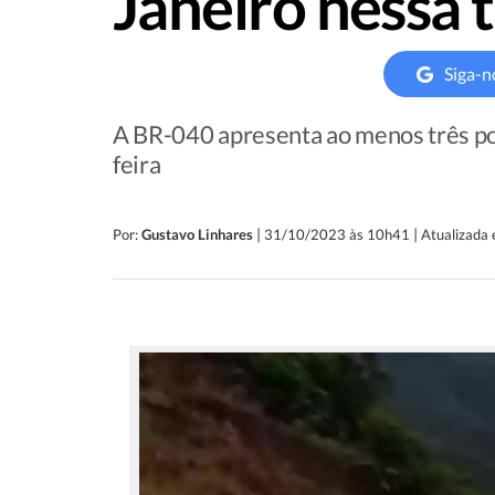
Janeiro nessa t
Siga-n
A BR-040 apresenta ao menos três pon
feira
|
|
Por:
Gustavo Linhares
31/10/2023 às 10h41
Atualizada