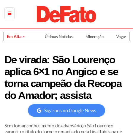
Em Alta >
Últimas Notícias
Mineração
Vagas de
De virada: São Lourenço
aplica 6×1 no Angico e se
torna campeão da Recopa
do Amador; assista
Siga-nos no Google News
Sem tomar conhecimento do adversário, o São Lourenço
garantiu o título do torneio organizado pela Liga Itabirana de