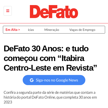
Em Alta >
Últimas Notícias
Mineração
Vagas de Emprego
Gr
DeFato 30 Anos: e tudo
começou com “Itabira
Centro-Leste em Revista”
Siga-nos no Google News
Confira a segunda parte da série de matérias que contam a
história do portal DeFato Online, que completa 30 anos em
2023