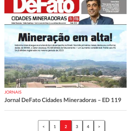
JORNAIS
Jornal DeFato Cidades Mineradoras – ED 119
<
1
2
3
4
>