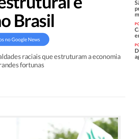
estrutural e
S
p
o Brasil
m
PO
C
e
os no Google News
PO
D
ldades raciais que estruturam a economia
a
grandes fortunas