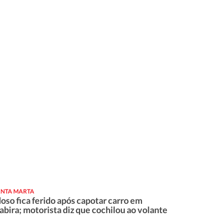
ANTA MARTA
doso fica ferido após capotar carro em
tabira; motorista diz que cochilou ao volante