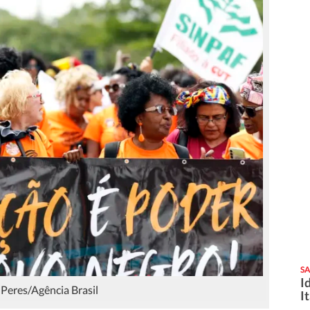
S
I
 Peres/Agência Brasil
I