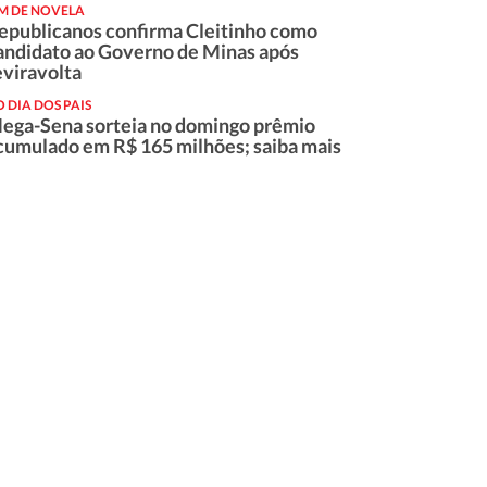
IM DE NOVELA
epublicanos confirma Cleitinho como
andidato ao Governo de Minas após
eviravolta
 DIA DOS PAIS
ega-Sena sorteia no domingo prêmio
cumulado em R$ 165 milhões; saiba mais