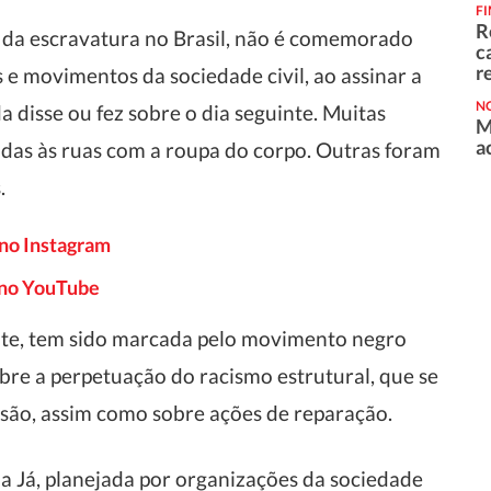
F
R
ão da escravatura no Brasil, não é comemorado
c
r
 e movimentos da sociedade civil, ao assinar a
NO
a disse ou fez sobre o dia seguinte. Muitas
M
a
adas às ruas com a roupa do corpo. Outras foram
.
 no Instagram
o no YouTube
ente, tem sido marcada pelo movimento negro
re a perpetuação do racismo estrutural, que se
usão, assim como sobre ações de reparação.
a Já, planejada por organizações da sociedade