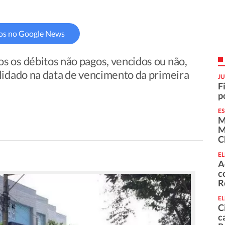
os no Google News
 os débitos não pagos, vencidos ou não,
lidado na data de vencimento da primeira
JU
F
p
E
M
M
C
EL
A
c
R
EL
C
c