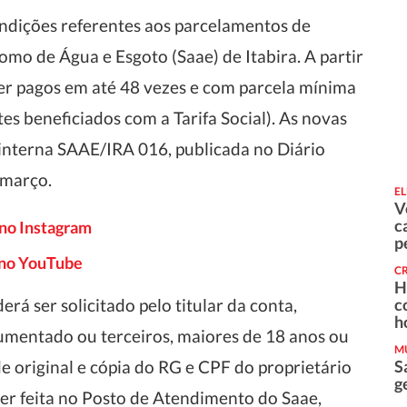
condições referentes aos parcelamentos de
omo de Água e Esgoto (Saae) de Itabira. A partir
ser pagos em até 48 vezes e com parcela mínima
tes beneficiados com a Tarifa Social). As novas
 interna SAAE/IRA 016, publicada no Diário
 março.
EL
V
c
 no Instagram
p
o no YouTube
C
H
á ser solicitado pelo titular da conta,
c
h
umentado ou terceiros, maiores de 18 anos ou
M
 original e cópia do RG e CPF do proprietário
S
g
 ser feita no Posto de Atendimento do Saae,