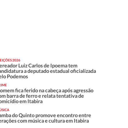
EIÇÕES 2026
ereador Luiz Carlos de Ipoema tem
andidatura a deputado estadual oficializada
elo Podemos
RIME
omem fica ferido na cabeça após agressão
om barra de ferro e relata tentativa de
omicídio em Itabira
ÚSICA
amba do Quinto promove encontro entre
erações com música e cultura em Itabira