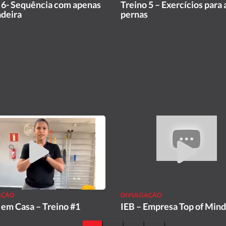
 6- Sequência com apenas
Treino 5 – Exercícios para 
deira
pernas
AÇÃO
DIVULGAÇÃO
 em Casa – Treino #1
IEB – Empresa Top of Mind