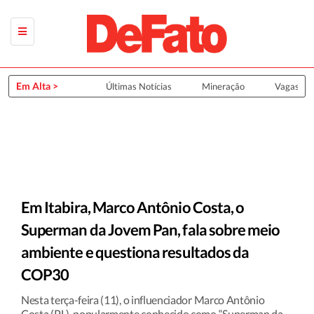
Em Alta >
Últimas Notícias
Mineração
Vagas de
Em Itabira, Marco Antônio Costa, o
Superman da Jovem Pan, fala sobre meio
ambiente e questiona resultados da
COP30
Nesta terça-feira (11), o influenciador Marco Antônio
Costa (PL), popularmente conhecido como “Superman da