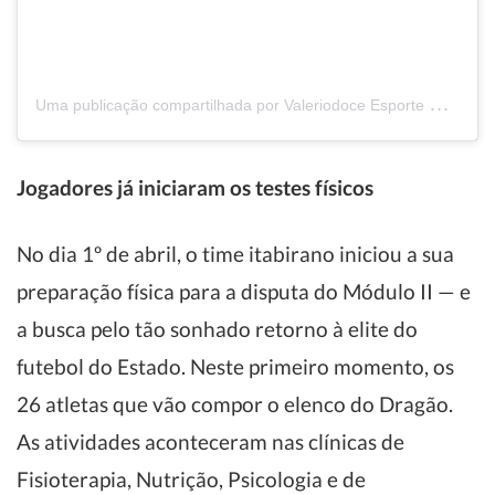
U
ma publicação compartilhada por Valeriodoce Esporte Clube (@valeriodoceoficial)
Jogadores já iniciaram os testes físicos
No dia 1º de abril, o time itabirano iniciou a sua
preparação física para a disputa do Módulo II — e
a busca pelo tão sonhado retorno à elite do
futebol do Estado. Neste primeiro momento, os
26 atletas que vão compor o elenco do Dragão.
As atividades aconteceram nas clínicas de
Fisioterapia, Nutrição, Psicologia e de