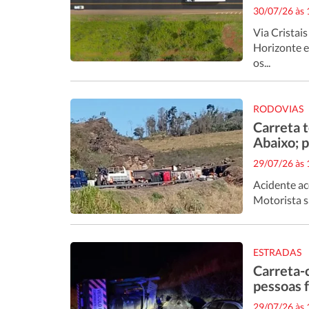
30/07/26 às
Via Cristais
Horizonte e
os...
RODOVIAS
Carreta 
Abaixo; 
29/07/26 às
Acidente ac
Motorista sa
ESTRADAS
Carreta-
pessoas 
29/07/26 às