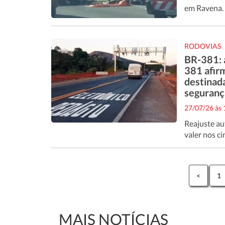
em Ravena. 
RODOVIAS
BR-381: 
381 afir
destinad
segurança
27/07/26 às
Reajuste au
valer nos c
<
1
MAIS NOTÍCIAS