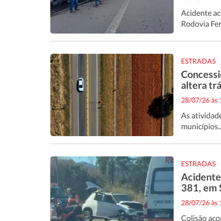
Acidente ac
Rodovia Fer
ESTRADAS
Concessi
altera t
28/07/26 às
As atividad
municípios..
ESTRADAS
Acidente 
381, em 
28/07/26 às
Colisão aco