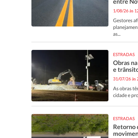
entre No
1/08/26 às 
Gestores af
planejament
as...
ESTRADAS
Obras na
e trânsi
31/07/26 às
As obras tê
cidade e pr
ESTRADAS
Retorno 
moviment