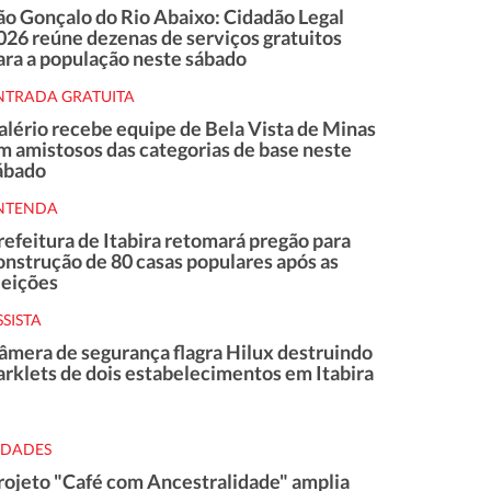
ão Gonçalo do Rio Abaixo: Cidadão Legal
026 reúne dezenas de serviços gratuitos
ara a população neste sábado
NTRADA GRATUITA
alério recebe equipe de Bela Vista de Minas
m amistosos das categorias de base neste
ábado
NTENDA
refeitura de Itabira retomará pregão para
onstrução de 80 casas populares após as
leições
SSISTA
âmera de segurança flagra Hilux destruindo
arklets de dois estabelecimentos em Itabira
IDADES
rojeto "Café com Ancestralidade" amplia