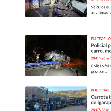
Veículos qu
as vítimas 
EM TEÓFILO
Policial
carro, m
28/07/26 às
Colisão foi
pessoas...
RODOVIAS
Carreta 
de Igarap
28/07/26 às