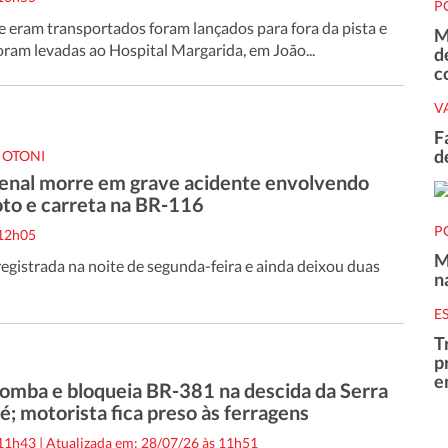
P
e eram transportados foram lançados para fora da pista e
M
foram levadas ao Hospital Margarida, em João...
d
c
V
F
d
 OTONI
 penal morre em grave acidente envolvendo
oto e carreta na BR-116
P
 12h05
M
 registrada na noite de segunda-feira e ainda deixou duas
n
E
T
p
e
tomba e bloqueia BR-381 na descida da Serra
é; motorista fica preso às ferragens
 11h43
|
Atualizada em: 28/07/26 às 11h51