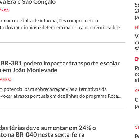
va Era e São Gonçalo
S
2
12h58
p
irmam que falta de informações compromete o
o dos municípios e defendem maior transparência sobre
E
V
e
s
E
 BR-381 podem impactar transporte escolar
P
to em João Monlevade
c
e
 20h00
m potencial para sobrecarregar vias alternativas da
A
ovocar atrasos pontuais em dez linhas do programa Rota...
C
p
das férias deve aumentar em 24% o
C
o na BR-040 nesta sexta-feira
P