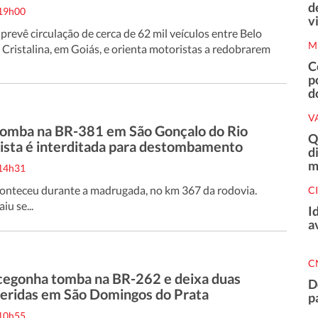
d
 19h00
v
 prevê circulação de cerca de 62 mil veículos entre Belo
M
 Cristalina, em Goiás, e orienta motoristas a redobrarem
C
p
d
V
tomba na BR-381 em São Gonçalo do Rio
Q
pista é interditada para destombamento
d
m
 14h31
onteceu durante a madrugada, no km 367 da rodovia.
C
iu se...
I
a
C
cegonha tomba na BR-262 e deixa duas
D
feridas em São Domingos do Prata
p
 10h55