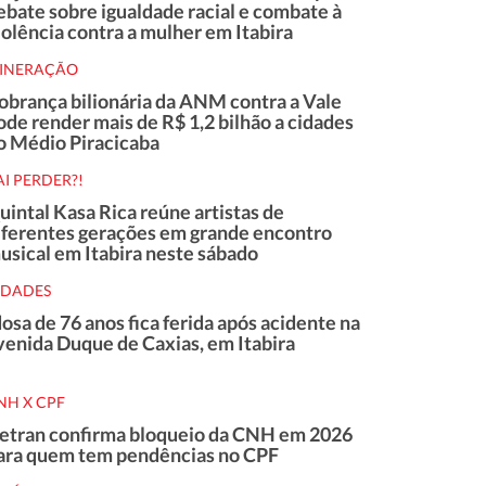
ebate sobre igualdade racial e combate à
iolência contra a mulher em Itabira
INERAÇÃO
obrança bilionária da ANM contra a Vale
ode render mais de R$ 1,2 bilhão a cidades
o Médio Piracicaba
AI PERDER?!
uintal Kasa Rica reúne artistas de
iferentes gerações em grande encontro
usical em Itabira neste sábado
IDADES
dosa de 76 anos fica ferida após acidente na
venida Duque de Caxias, em Itabira
NH X CPF
etran confirma bloqueio da CNH em 2026
ara quem tem pendências no CPF