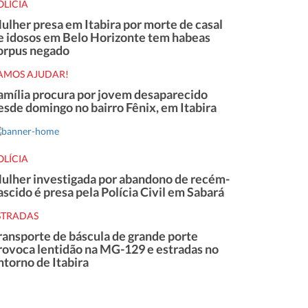
OLÍCIA
ulher presa em Itabira por morte de casal
e idosos em Belo Horizonte tem habeas
orpus negado
AMOS AJUDAR!
amília procura por jovem desaparecido
esde domingo no bairro Fênix, em Itabira
OLÍCIA
ulher investigada por abandono de recém-
ascido é presa pela Polícia Civil em Sabará
STRADAS
ransporte de báscula de grande porte
rovoca lentidão na MG-129 e estradas no
ntorno de Itabira