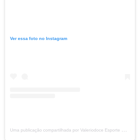
Ver essa foto no Instagram
U
ma publicação compartilhada por Valeriodoce Esporte Clube (@valeriodoceec)