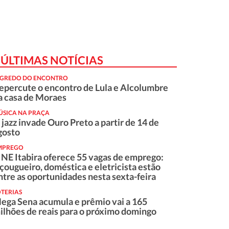
ÚLTIMAS NOTÍCIAS
EGREDO DO ENCONTRO
epercute o encontro de Lula e Alcolumbre
a casa de Moraes
ÚSICA NA PRAÇA
 jazz invade Ouro Preto a partir de 14 de
gosto
MPREGO
INE Itabira oferece 55 vagas de emprego:
çougueiro, doméstica e eletricista estão
ntre as oportunidades nesta sexta-feira
OTERIAS
ega Sena acumula e prêmio vai a 165
ilhões de reais para o próximo domingo