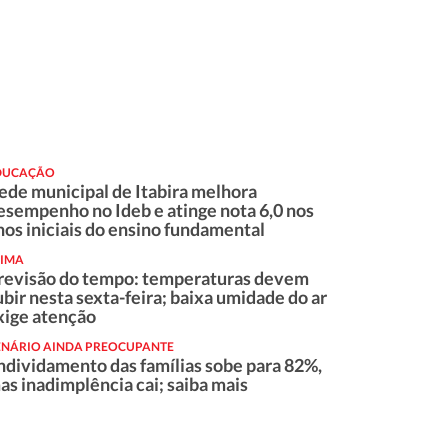
DUCAÇÃO
ede municipal de Itabira melhora
esempenho no Ideb e atinge nota 6,0 nos
nos iniciais do ensino fundamental
LIMA
revisão do tempo: temperaturas devem
ubir nesta sexta-feira; baixa umidade do ar
xige atenção
ENÁRIO AINDA PREOCUPANTE
ndividamento das famílias sobe para 82%,
as inadimplência cai; saiba mais