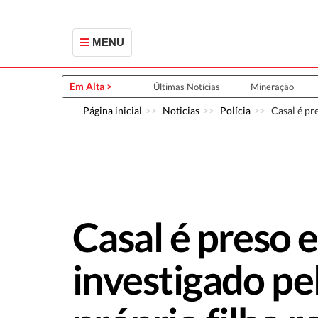
MENU
Em Alta >
Últimas Notícias
Mineração
Página inicial
Noticias
Polícia
Casal é pr
Casal é preso 
investigado pe