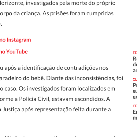
orizonte, investigados pela morte do próprio
corpo da criança. As prisões foram cumpridas
.
 no Instagram
o no YouTube
E
R
d
após a identificação de contradições nos
a
aradeiro do bebê. Diante das inconsistências, foi
C
P
 o caso. Os investigados foram localizados em
s
e
rme a Polícia Civil, estavam escondidos. A
C
a Justiça após representação feita durante a
E
m