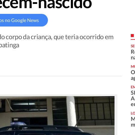
recém-nascido
os no Google News
do corpo da criança, que teria ocorrido em
patinga
S
R
n
M
O
a
E
S
A
e
L
M
m